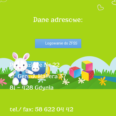
Dane adresowe:
Logowanie do ZFŚS
Przedszkole Nr 22
ul. Gen. J. Hallera 37
81 – 428 Gdynia
tel./ fax: 58 622 04 42