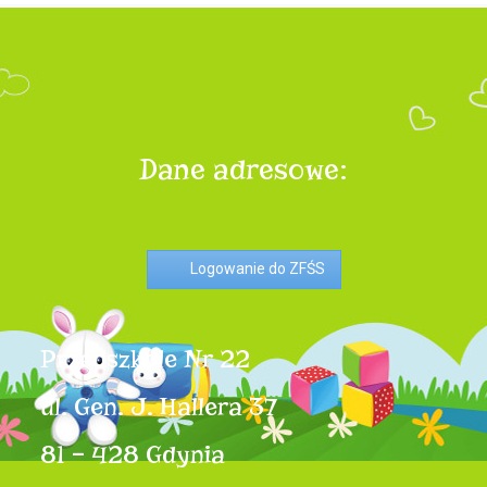
Dane adresowe:
Logowanie do ZFŚS
Przedszkole Nr 22
ul. Gen. J. Hallera 37
81 – 428 Gdynia