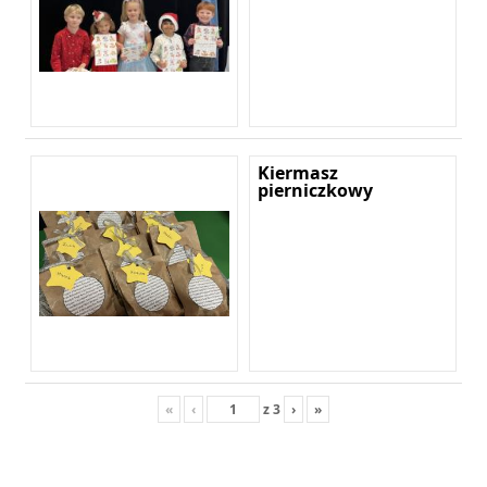
Kiermasz
pierniczkowy
«
‹
z
3
›
»