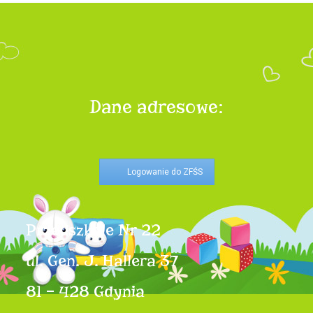
Dane adresowe:
Logowanie do ZFŚS
Przedszkole Nr 22
ul. Gen. J. Hallera 37
81 – 428 Gdynia