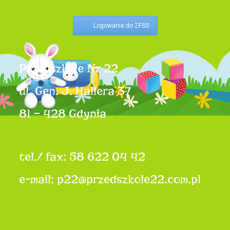
Logowanie do ZFŚS
Przedszkole Nr 22
ul. Gen. J. Hallera 37
81 – 428 Gdynia
tel./ fax: 58 622 04 42
e-mail: p22@przedszkole22.com.pl