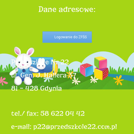
Dane adresowe:
Logowanie do ZFŚS
Przedszkole Nr 22
ul. Gen. J. Hallera 37
81 – 428 Gdynia
tel./ fax: 58 622 04 42
e-mail: p22@przedszkole22.com.pl