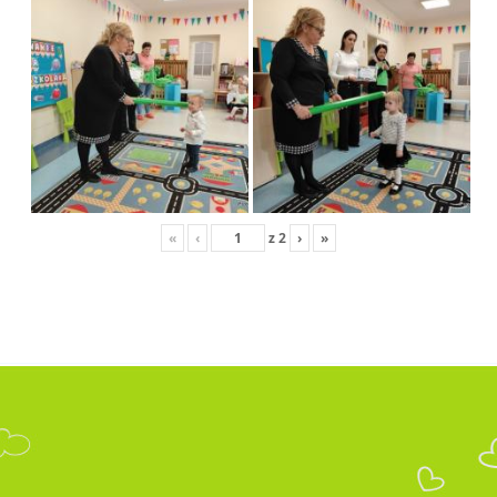
«
‹
z
2
›
»