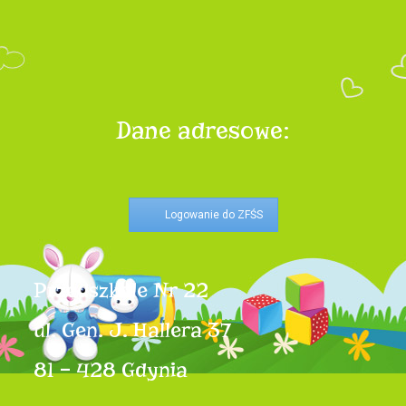
Dane adresowe:
Logowanie do ZFŚS
Przedszkole Nr 22
ul. Gen. J. Hallera 37
81 – 428 Gdynia