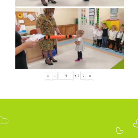
«
‹
z
2
›
»