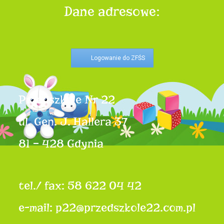
Dane adresowe:
Logowanie do ZFŚS
Przedszkole Nr 22
ul. Gen. J. Hallera 37
81 – 428 Gdynia
tel./ fax: 58 622 04 42
e-mail: p22@przedszkole22.com.pl