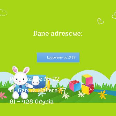
Dane adresowe:
Logowanie do ZFŚS
Przedszkole Nr 22
ul. Gen. J. Hallera 37
81 – 428 Gdynia