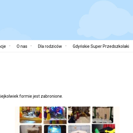
cje
O nas
Dla rodziców
Gdyńskie Super Przedszkolaki
iejkolwiek formie jest zabronione.