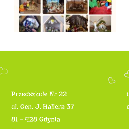
Przedszkole Nr 22
ul. Gen. J. Hallera 37
81 – 428 Gdynia