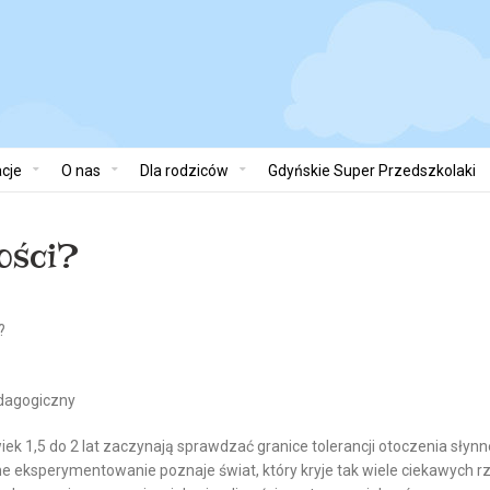
cje
O nas
Dla rodziców
Gdyńskie Super Przedszkolaki
łości?
?
dagogiczny
wiek 1,5 do 2 lat zaczynają sprawdzać granice tolerancji otoczenia sł
e eksperymentowanie poznaje świat, który kryje tak wiele ciekawych rz