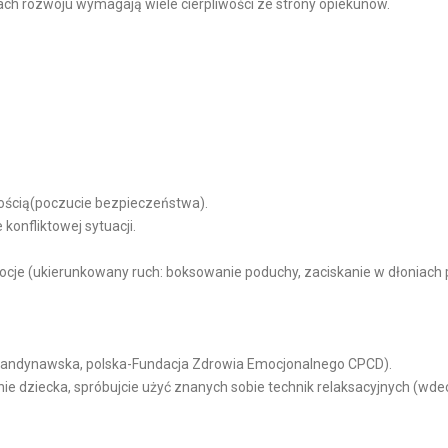
ach rozwoju wymagają wiele cierpliwości ze strony opiekunów.
łością(poczucie bezpieczeństwa).
konfliktowej sytuacji.
cje (ukierunkowany ruch: boksowanie poduchy, zaciskanie w dłoniach pi
a skandynawska, polska-Fundacja Zdrowia Emocjonalnego CPCD).
anie dziecka, spróbujcie użyć znanych sobie technik relaksacyjnych (w