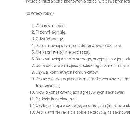
sytuacje. Niezależne zachowania dzieci w pierwszych lat
Co wtedy robić?
Zachowaj spokój.
Przerwij agresję.
Odwróć uwagę.
Porozmawiaj o tym, co zdenerwowało dziecko.
Nie karz i nie bij, nie pocieszaj.
Nie zostawiaj dziecka samego, przyjmij go z jego z
Usuń dziecko z miejsca publicznego i zmień miejsce 
Używaj konkretnych komunikatów.
Pokaż dziecku w jakiej formie może wyrazić złe emo
trampolinie…)
Mów o konsekwencjach agresywnych zachowań.
Bądźcie konsekwentni.
Czytajcie bajki o dziecięcych emocjach (literatur
Jeśli sami nie radzicie sobie ze złością na zachow